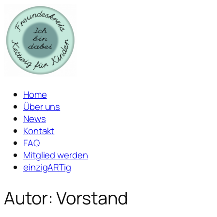
Zum
Inhalt
springen
Home
Über uns
News
Kontakt
FAQ
Mitglied werden
einzigARTig
Autor:
Vorstand