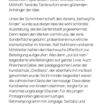
Möllhoff, fand die Tante sofort einen glühenden
Anhänger der Idee.
Unter der Schirmherrschaft des Vereins „Kettwig für
Kinder“ wurde aus dieser Idee die wohl schönste
Ausstellung, die die Gartenstadt je gesehen hat.
Denn neben den Werken von Miruna, der eine
Sonderfläche gebührt, präsentieren nun etliche
kleine Künstler ihr Können. Ralf Kuhlmann und seine
Mitstreiter hatten den Nachwuchs öffentlich zur
Beteiligung aufgerufen. Was dann „zurück kam“
begeisterte alle Beteiligten auf ganzer Linie. Auch
Rheinhard Gäbel, den pädagogischen Leiter der
Kunstschule „Die Basis“, der ebenfalls mit ins Boot
genommen wurde. Nicht minder begeistert waren
die zahlreichen Gäste der Vernissage. Dass diese
Kunstwerke von Kindern stammen, sorgte für so
manches ungläubige Staunen. Für die jungen
Protagonisten gab es ein lustiges
Rahmenprogramm mit Jonglage, Seiltanz und