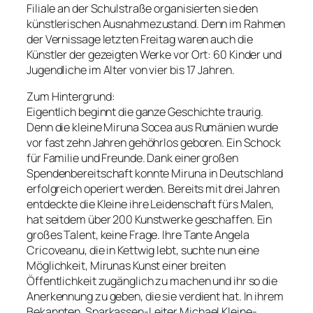
Filiale an der Schulstraße organisierten sie den
künstlerischen Ausnahmezustand. Denn im Rahmen
der Vernissage letzten Freitag waren auch die
Künstler der gezeigten Werke vor Ort: 60 Kinder und
Jugendliche im Alter von vier bis 17 Jahren.
Zum Hintergrund:
Eigentlich beginnt die ganze Geschichte traurig.
Denn die kleine Miruna Socea aus Rumänien wurde
vor fast zehn Jahren gehöhrlos geboren. Ein Schock
für Familie und Freunde. Dank einer großen
Spendenbereitschaft konnte Miruna in Deutschland
erfolgreich operiert werden. Bereits mit drei Jahren
entdeckte die Kleine ihre Leidenschaft fürs Malen,
hat seitdem über 200 Kunstwerke geschaffen. Ein
großes Talent, keine Frage. Ihre Tante Angela
Cricoveanu, die in Kettwig lebt, suchte nun eine
Möglichkeit, Mirunas Kunst einer breiten
Öffentlichkeit zugänglich zu machen und ihr so die
Anerkennung zu geben, die sie verdient hat. In ihrem
Bekannten, Sparkassen-Leiter Michael Kleine-