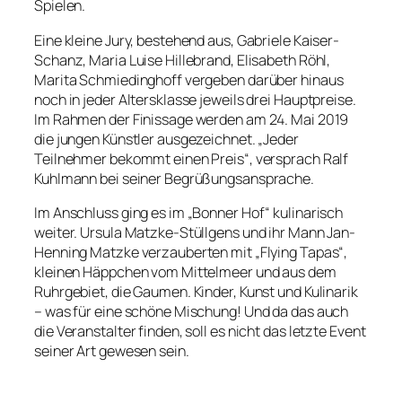
Spielen.
Eine kleine Jury, bestehend aus, Gabriele Kaiser-
Schanz, Maria Luise Hillebrand, Elisabeth Röhl,
Marita Schmiedinghoff vergeben darüber hinaus
noch in jeder Altersklasse jeweils drei Hauptpreise.
Im Rahmen der Finissage werden am 24. Mai 2019
die jungen Künstler ausgezeichnet. „Jeder
Teilnehmer bekommt einen Preis“, versprach Ralf
Kuhlmann bei seiner Begrüßungsansprache.
Im Anschluss ging es im „Bonner Hof“ kulinarisch
weiter. Ursula Matzke-Stüllgens und ihr Mann Jan-
Henning Matzke verzauberten mit „Flying Tapas“,
kleinen Häppchen vom Mittelmeer und aus dem
Ruhrgebiet, die Gaumen. Kinder, Kunst und Kulinarik
– was für eine schöne Mischung! Und da das auch
die Veranstalter finden, soll es nicht das letzte Event
seiner Art gewesen sein.